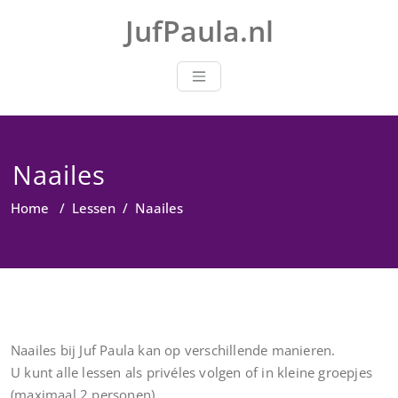
Doorgaan
JufPaula.nl
naar
inhoud
Naailes
Home
/
Lessen
/
Naailes
Naailes bij Juf Paula kan op verschillende manieren.
U kunt alle lessen als privéles volgen of in kleine groepjes
(maximaal 2 personen)