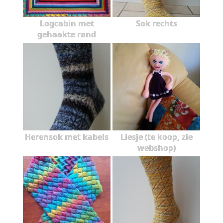
Logcabin met
Sok rechts
gehaakte rand
Herensok met kabels
Liesje (te koop, zie
webshop)