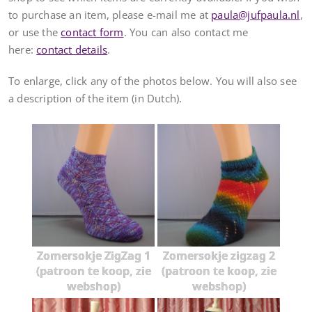
to purchase an item, please e-mail me at
paula@jufpaula.nl
,
or use the
contact form
. You can also contact me
here:
contact details
.
To enlarge, click any of the photos below. You will also see
a description of the item (in Dutch).
Zomersokje ZigZag 1
Zomersokje zigzag 2
(patroon te koop, zie
(patroon te koop, zie
webshop)
webshop)