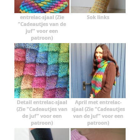
entrelac-sjaal (Zie
Sok links
"Cadeautjes van de
juf" voor een
patroon)
Detail entrelac-sjaal
April met entrelac-
(Zie "Cadeautjes van
sjaal (Zie "Cadeautjes
de juf" voor een
van de juf" voor een
patroon)
patroon)