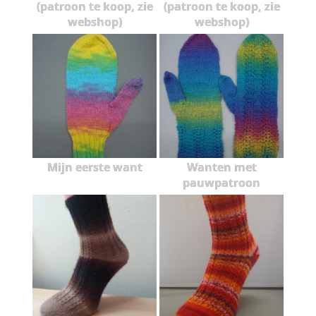
(patroon te koop, zie
(patroon te koop, zie
webshop)
webshop)
Mijn eerste want
Wanten met
pauwpatroon