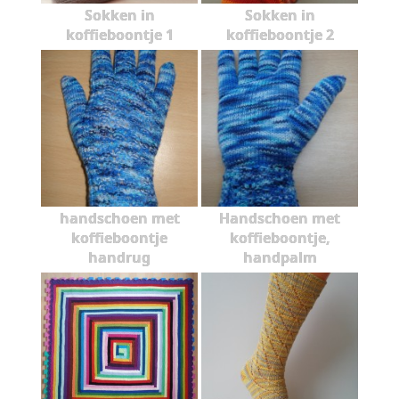
Sokken in
Sokken in
koffieboontje 1
koffieboontje 2
handschoen met
Handschoen met
koffieboontje
koffieboontje,
handrug
handpalm