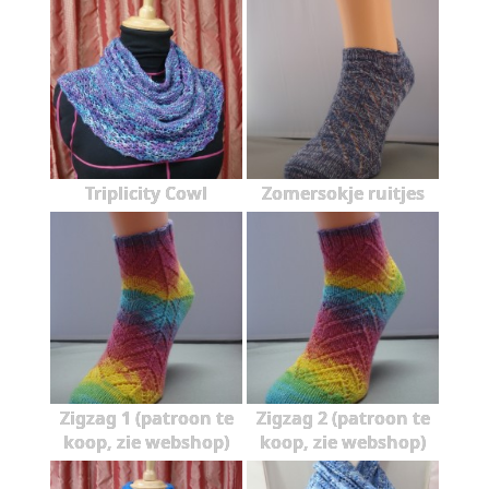
Triplicity Cowl
Zomersokje ruitjes
Zigzag 1 (patroon te
Zigzag 2 (patroon te
koop, zie webshop)
koop, zie webshop)