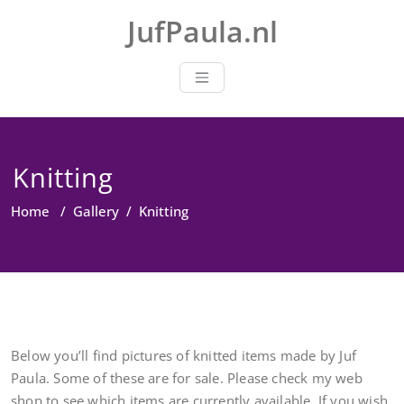
Skip
JufPaula.nl
to
content
Knitting
Home
/
Gallery
/
Knitting
Below you’ll find pictures of knitted items made by Juf
Paula. Some of these are for sale. Please check my web
shop to see which items are currently available. If you wish