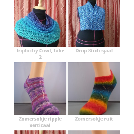
Triplicitiy Cowl, take
Drop Stich sjaal
2
Zomersokje ripple
Zomersokje ruit
verticaal