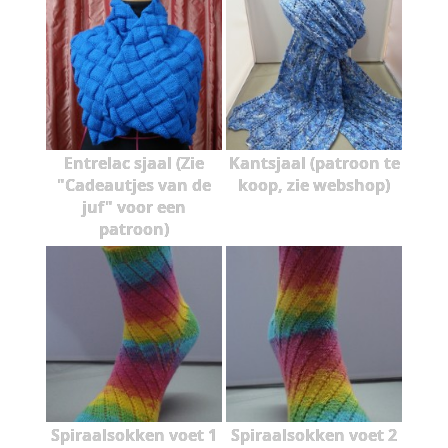
Entrelac sjaal (Zie
Kantsjaal (patroon te
"Cadeautjes van de
koop, zie webshop)
juf" voor een
patroon)
Spiraalsokken voet 1
Spiraalsokken voet 2